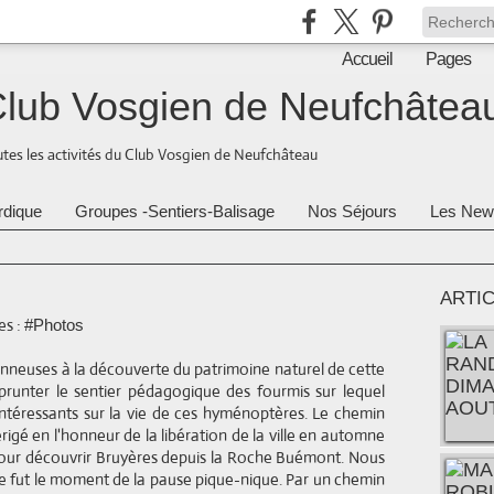
Accueil
Pages
lub Vosgien de Neufchâtea
tes les activités du Club Vosgien de Neufchâteau
rdique
Groupes -Sentiers-Balisage
Nos Séjours
Les New
ARTI
s :
#Photos
onneuses à la découverte du patrimoine naturel de cette
mprunter le sentier pédagogique des fourmis sur lequel
ntéressants sur la vie de ces hyménoptères. Le chemin
gé en l'honneur de la libération de la ville en automne
our découvrir Bruyères depuis la Roche Buémont. Nous
ce fut le moment de la pause pique-nique. Par un chemin