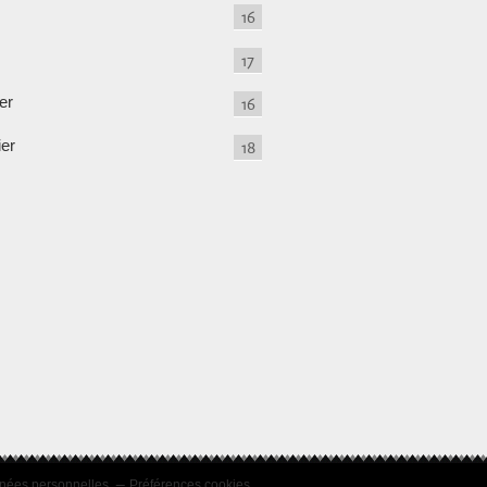
16
17
er
16
ier
18
nées personnelles
Préférences cookies