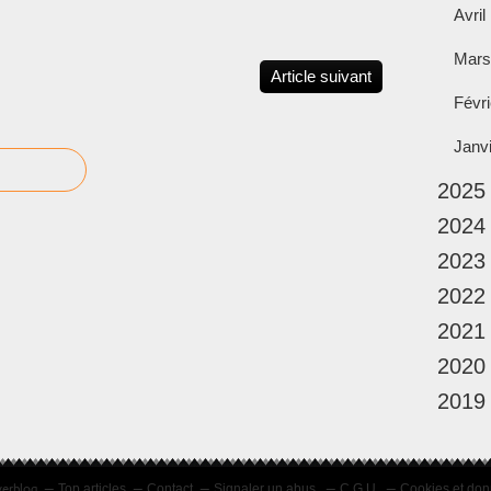
Avril
Mars
Article suivant
Févri
Janv
2025
2024
2023
2022
2021
2020
2019
verblog
Top articles
Contact
Signaler un abus
C.G.U.
Cookies et don