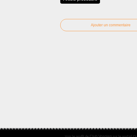
Ajouter un commentaire
Voir le profil de
sur le portail O
Club Vosgien