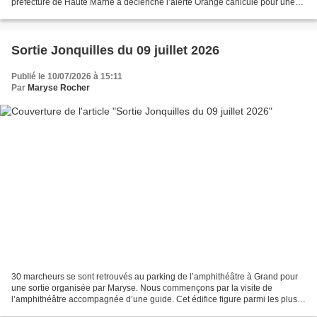
préfecture de Haute Marne a déclenché l’alerte Orange canicule pour une
durée indéterminée. En conséquence...
Sortie Jonquilles du 09 juillet 2026
Publié le 10/07/2026 à 15:11
Par
Maryse Rocher
30 marcheurs se sont retrouvés au parking de l’amphithéâtre à Grand pour
une sortie organisée par Maryse. Nous commençons par la visite de
l’amphithéâtre accompagnée d’une guide. Cet édifice figure parmi les plus
grands de ce type dans l’Empire romain,...