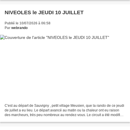
NIVEOLES le JEUDI 10 JUILLET
Publié le 10/07/2026 à 06:58
Par
webrando
C'est au départ de Sauvigny , petit village Meusien, que la rando de ce jeudi
de juillet a eu lieu. Le départ avancé au matin ou la chaleur ont eu raison
des marcheurs, très peu nombreux au rendez-vous. Le circuit a été modifié
afin d'éviter un long final...