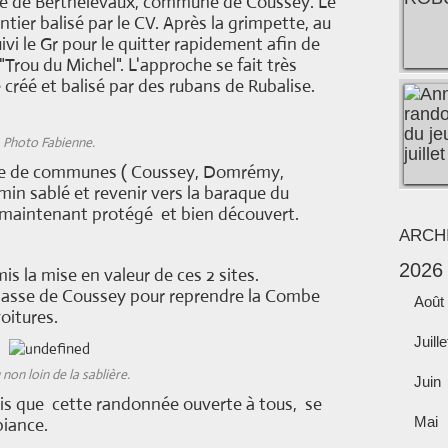
ère de Berthelevaux, commune de Coussey. Le
ntier balisé par le CV. Après la grimpette, au
vi le Gr pour le quitter rapidement afin de
"Trou du Michel". L'approche se fait très
é créé et balisé par des rubans de Rubalise.
Photo Fabienne.
mite de communes ( Coussey, Domrémy,
in sablé et revenir vers la baraque du
i maintenant protégé et bien découvert.
ARCH
2026
s la mise en valeur de ces 2 sites.
hasse de Coussey pour reprendre la Combe
Août
oitures.
Juille
non loin de la sablière.
Juin
mis que cette randonnée ouverte à tous, se
Mai
biance.