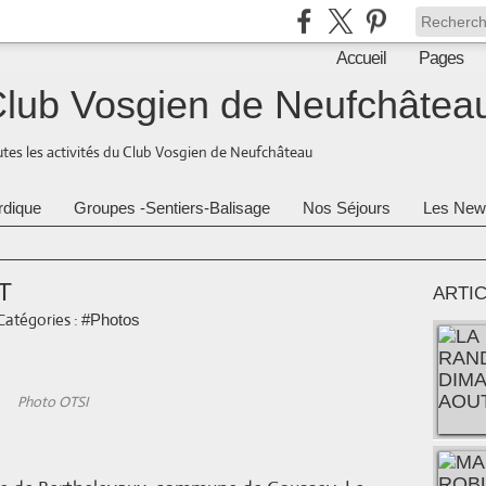
Accueil
Pages
lub Vosgien de Neufchâtea
tes les activités du Club Vosgien de Neufchâteau
rdique
Groupes -Sentiers-Balisage
Nos Séjours
Les New
T
ARTI
Catégories :
#Photos
Photo OTSI