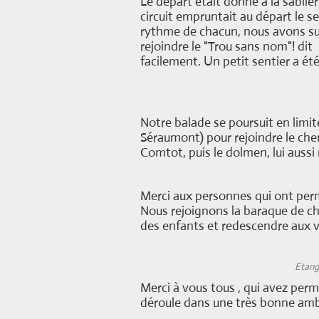
Le départ était donné à la sabli
circuit empruntait au départ le se
rythme de chacun, nous avons sui
rejoindre le "Trou sans nom"! dit 
facilement. Un petit sentier a ét
Notre balade se poursuit en li
Séraumont) pour rejoindre le chem
Comtot, puis le dolmen, lui auss
Merci aux personnes qui ont permi
Nous rejoignons la baraque de c
des enfants et redescendre aux v
Etang 
Merci à vous tous , qui avez per
déroule dans une très bonne am