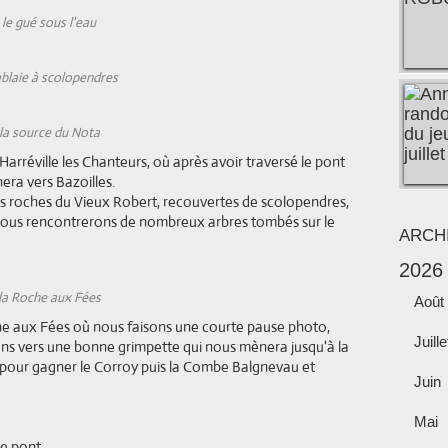
le gué sous l'eau
blaie à scolopendres
la source du Nota
rréville les Chanteurs, où après avoir traversé le pont
ra vers Bazoilles.
s roches du Vieux Robert, recouvertes de scolopendres,
à nous rencontrerons de nombreux arbres tombés sur le
ARCH
2026
la Roche aux Fées
Août
che aux Fées où nous faisons une courte pause photo,
Juille
ons vers une bonne grimpette qui nous mènera jusqu'à la
 pour gagner le Corroy puis la Combe Balgnevau et
Juin
Mai
le pont.