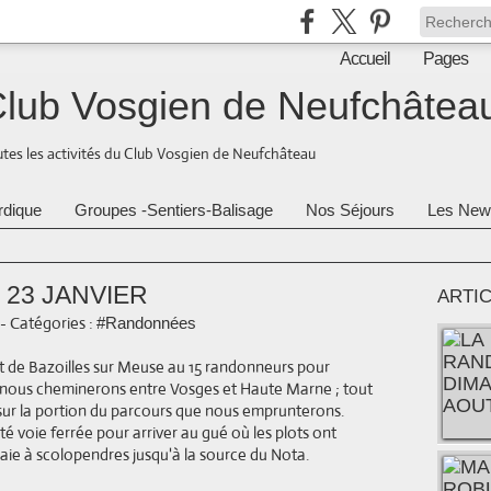
Accueil
Pages
lub Vosgien de Neufchâtea
tes les activités du Club Vosgien de Neufchâteau
rdique
Groupes -Sentiers-Balisage
Nos Séjours
Les New
 23 JANVIER
ARTI
-
Catégories :
#Randonnées
t de Bazoilles sur Meuse au 15 randonneurs pour
e nous cheminerons entre Vosges et Haute Marne ; tout
n sur la portion du parcours que nous emprunterons.
 voie ferrée pour arriver au gué où les plots ont
blaie à scolopendres jusqu'à la source du Nota.