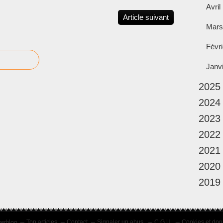
Avril
Article suivant
Mars
Févri
Janv
2025
2024
2023
2022
2021
2020
2019
verblog
Top articles
Contact
Signaler un abus
C.G.U.
Cookies et don