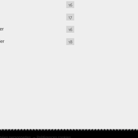
16
17
er
16
ier
18
nées personnelles
Préférences cookies