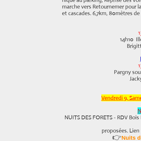
nique au parking,
Reprise des voi
marche vers Retournemer pour la
et cascades. 6,7km, 80mètres de
1
14h10 Ill
Brigit
1
Pargny sou
Jack
Vendredi 9, Same
N
NUITS DES FORETS - RDV Bois Hen
proposées. Lien
👉
Nuits d