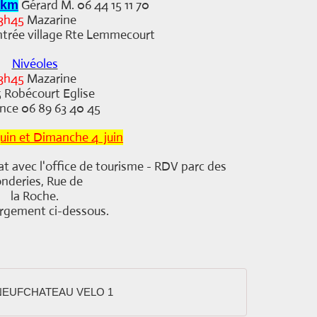
Gérard M. 06 44 15 11 70
 km
3h45
Mazarine
trée village Rte Lemmecourt
Nivéoles
3h45
Mazarine
5 Robécourt Eglise
nce 06 89 63 40 45
juin et Dimanche 4 juin
avec l'office de tourisme - RDV parc des
nderies, Rue de
la Roche.
rgement ci-dessous.
 NEUFCHATEAU VELO 1