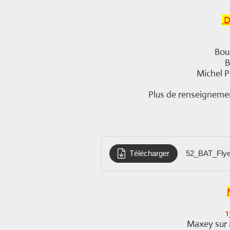
D
Bou
B
Michel P
Plus de renseigneme
Télécharger
52_BAT_Flye
1
Maxey sur 