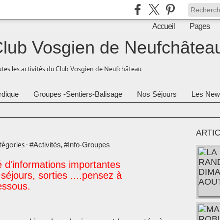
Accueil
Pages
lub Vosgien de Neufchâtea
tes les activités du Club Vosgien de Neufchâteau
rdique
Groupes -Sentiers-Balisage
Nos Séjours
Les New
ARTI
égories :
,
#Activités
#Info-Groupes
é d'informations importantes
éjours, sorties ....
pensez à
dessous.