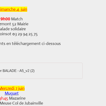
imanche 4 juin
Match
9h00
rmont 52 Mairie
alade solidaire
oinsot 03 29 94 25 75
nts en téléchargement ci-dessous
r BALADE - A5_v2 (2)
Mercredi 7 juin
Muguet
3h45
Mazarine
Meuse Col de Jubainville