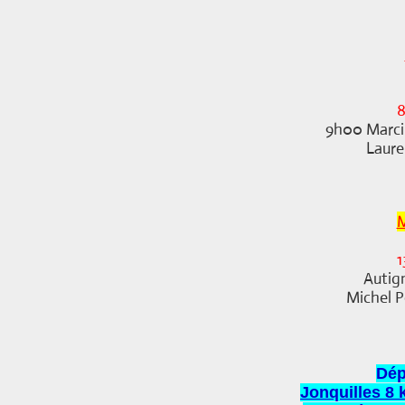
9h00 Marcil
Laure
M
1
Autign
Michel P
Dép
Jonquilles 8