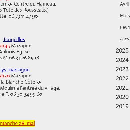
ron 55 Centre du Hameau.
Avril
es Tête des Rousseaux)
itte 06 73 11 47 90
Mars
Févri
Jonquilles
Janv
3h45
Mazarine
2025
Aulnois Eglise
s M 06 33 26 85 18
2024
2023
Lys martagon
3h30
Mazarine
2022
la Blanche Côte 55
2021
Moulin à l'entrée du village.
ne F. 06 30 34 99 60
2020
2019
manche 28 mai