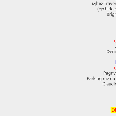
14h10 Trave
(orchidé
Brig
1
Deni
1
Pagny 
Parking rue du 
Claudi
Di