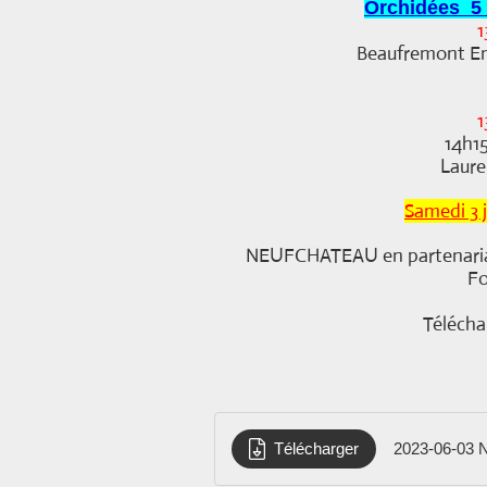
Orchidées 5
1
Beaufremont En
1
14h1
Laure
Samedi 3 
NEUFCHATEAU en partenariat 
Fo
Télécha
Télécharger
2023-06-03