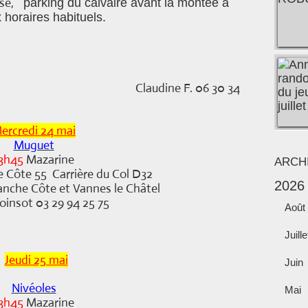
se,
parking du calvaire avant la montée à
 horaires habituels.
Claudine F. 06 30 34
uin : 9h00
ercredi 24 mai
Muguet
3h45
Mazarine
ARCH
e Côte 55 Carrière du Col D32
2026
anche Côte et Vannes le C
hâtel
oinsot 03 29 94 25 75
Août
Juille
Jeudi 25 mai
Juin
Nivéoles
Mai
3h45
Mazarine