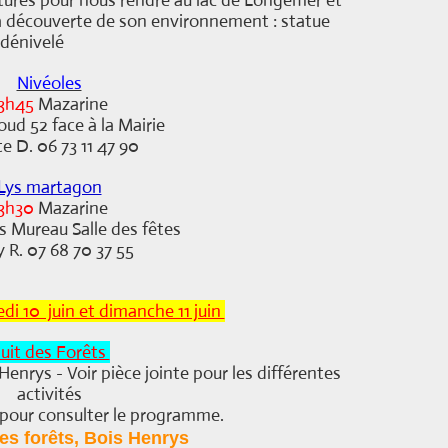
tures pour nous rendre au lac de Longemer et
 découverte de son environnement : statue
 dénivelé
Nivéoles
3h45
Mazarine
oud 52 face à la Mairie
te D. 06 73 11 47 90
Lys martagon
3h30
Mazarine
s Mureau Salle des fêtes
y R. 07 68 70 37 55
di 10 juin et dimanche 11 juin
uit des Forêts
rys - Voir pièce jointe pour les différentes
activités
 pour consulter le programme.
es forêts, Bois Henr
ys