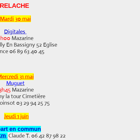
RELACHE
Mardi 30 mai
Digitales
8h00
Mazarine
ly En Bassigny 52 Eglise
nce 06 89 63 40 45
ercredi 31 mai
Muguet
3h45
Mazarine
y la tour Cimetière
oinsot 03 29 94 25 75
Jeudi 1 juin
art en commun
Claude T. 06 42 87 98 22
 km