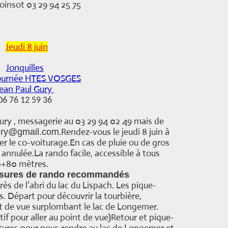
oinsot 03 29 94 25 75
Jeudi 8 juin
Jonquilles
journée HTES VOSGES
Jean Paul Gury
06 76 12 59 36
Gury , messagerie au 03 29 94 02 49 mais de
.
Rendez-vous le jeudi 8 juin à
ury@gmail.com
er le co-voiturage.
En cas de pluie ou de gros
e annulée.
La rando facile, accessible à tous
0+80 mètres.
ssures de rando recommandés
s de l’abri du lac du Lispach. Les pique-
s.
Départ pour découvrir la tourbière,
nt de vue surplombant le lac de Longemer.
if pour aller au point de vue)
Retour et pique-