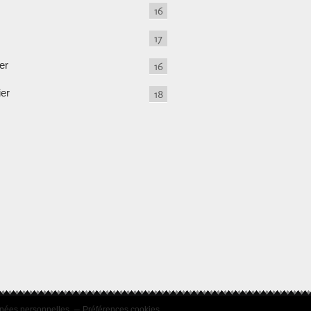
16
17
er
16
ier
18
nées personnelles
Préférences cookies