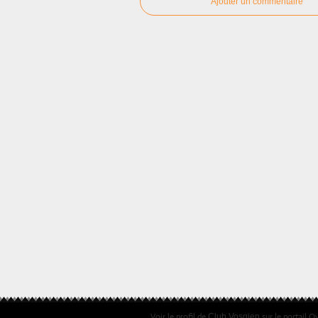
Ajouter un commentaire
Voir le profil de
sur le portail O
Club Vosgien