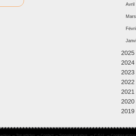
Avril
Mars
Févri
Janv
2025
2024
2023
2022
2021
2020
2019
verblog
Top articles
Contact
Signaler un abus
C.G.U.
Cookies et don