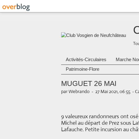
C
Tou
Activités-Circulaires
Marche No
Patrimoine-Flore
MUGUET 26 MAI
par Webrando
-
27 Mai 2021, 06:55
-
Ca
9 valeureux randonneurs ont osé a
Michel au départ de Prez sous Laf
Lafauche. Petite incursion au ch