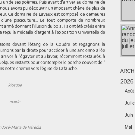
 lu un de ses poèmes. Puis avant d'arriver au domaine de
 nous avons pu découvrir un imposant chêne de plus de
teur. Ce domaine de Lavaux est composé de demeures
 d'une pisciculture... Le tout comporte de nombreux
 armé donnant l'illusion du bois . Ils ont été créés entre
 reçu la médaille d'argent à l'exposition Universelle de
ssons devant l'étang de la Coudre et regagnons la
rnons par la droite pour accéder à une ancienne allée
r arriver à l'égayoir et au lavoir, récemment restaurés, à
elques instants pour contempler le porche couvert de l'
ons notre chemin vers l'église de Lafauche.
ARCH
2026
kiosque
Août
mairie
Juille
Juin
 José-Maria de Hérédia
Mai