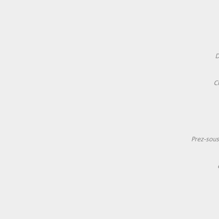
D
C
Prez-sous