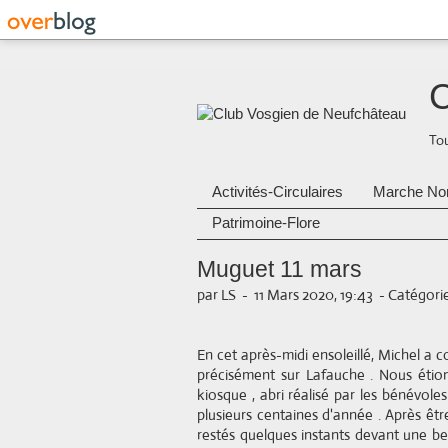
C
Tou
Activités-Circulaires
Marche No
Patrimoine-Flore
Muguet 11 mars
par LS
-
11 Mars 2020, 19:43
-
Catégorie
En cet après-midi ensoleillé, Michel a
précisément sur Lafauche . Nous éti
kiosque , abri réalisé par les bénévoles
plusieurs centaines d'année . Après êt
restés quelques instants devant une b