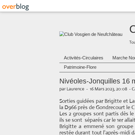
C
Tou
Activités-Circulaires
Marche No
Patrimoine-Flore
Nivéoles-Jonquilles 16 
par Laurence
-
16 Mars 2023, 20:08
-
C
Sorties guidées par Brigitte et L
la D966 près de Gondrecourt le 
Les 2 groupes sont partis dès 
ils se sont séparés car le 1er allai
Brigitte a emmené son groupe j
restée durant tout l'après-midi d