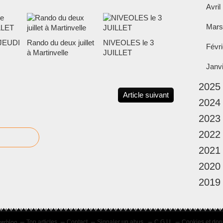
Avril
Mars
JEUDI
Rando du deux juillet
NIVEOLES le 3
Févri
à Martinvelle
JUILLET
Janv
2025
Article suivant
2024
2023
2022
2021
2020
2019
verblog
Top articles
Contact
Signaler un abus
C.G.U.
Cookies et don