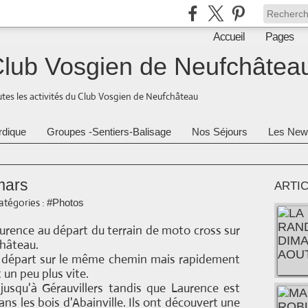
Accueil
Pages
lub Vosgien de Neufchâtea
tes les activités du Club Vosgien de Neufchâteau
rdique
Groupes -Sentiers-Balisage
Nos Séjours
Les New
mars
ARTI
atégories :
#Photos
aurence au départ du terrain de moto cross sur
Château.
le départ sur le même chemin mais rapidement
t un peu plus vite.
usqu'à Gérauvillers tandis que Laurence est
ans les bois d'Abainville. Ils ont découvert une