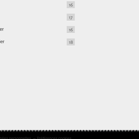
16
17
er
16
ier
18
nées personnelles
Préférences cookies